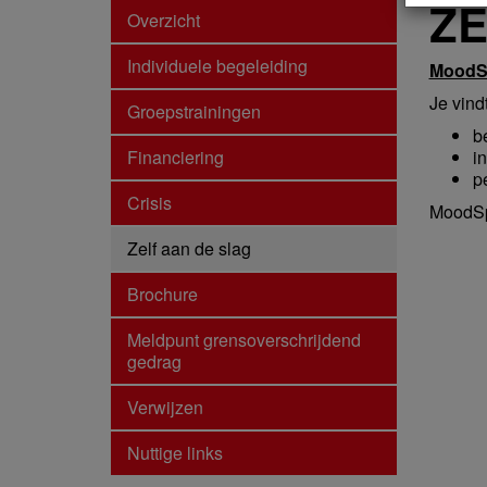
ZE
Overzicht
Individuele begeleiding
MoodS
Je vindt
Groepstrainingen
b
Financiering
i
p
Crisis
MoodSpa
Zelf aan de slag
Brochure
Meldpunt grensoverschrijdend
gedrag
Verwijzen
Nuttige links