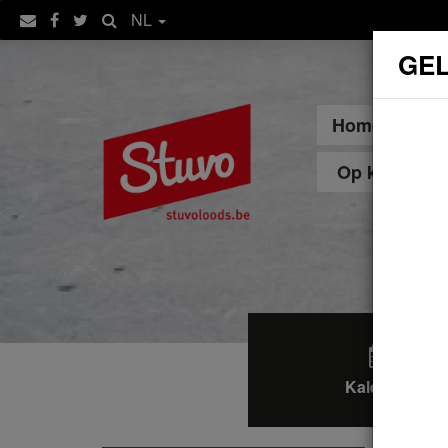
NL
GEL
Home
Sp
Op kot
Kalender