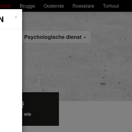
ortrijk
Brugge
Oostende
Roeselare
Torhout
×
N
teit
Psychologische dienst
Wie is wie