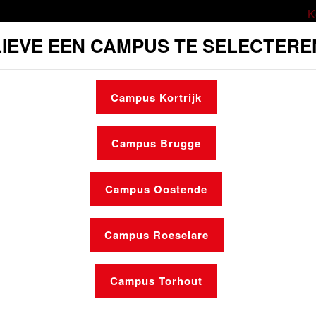
K
IEVE EEN CAMPUS TE SELECTERE
ort
Cultuur
Sociale dienst
Mobili
Campus Kortrijk
Maak een afspraak
Openingsuren
Campus Brugge
Campus Oostende
Campus Roeselare
Nieuws
Campus Torhout