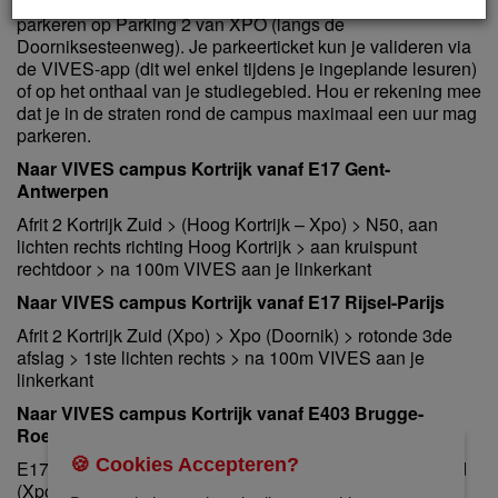
geen plaats op een van onze parkings, dan kun je gratis
parkeren op Parking 2 van XPO (langs de
Doorniksesteenweg). Je parkeerticket kun je valideren via
de VIVES-app (dit wel enkel tijdens je ingeplande lesuren)
of op het onthaal van je studiegebied. Hou er rekening mee
dat je in de straten rond de campus maximaal een uur mag
parkeren.
Naar VIVES campus Kortrijk vanaf E17 Gent-
Antwerpen
Afrit 2 Kortrijk Zuid > (Hoog Kortrijk – Xpo) > N50, aan
lichten rechts richting Hoog Kortrijk > aan kruispunt
rechtdoor > na 100m VIVES aan je linkerkant
Naar VIVES campus Kortrijk vanaf E17 Rijsel-Parijs
Afrit 2 Kortrijk Zuid (Xpo) > Xpo (Doornik) > rotonde 3de
afslag > 1ste lichten rechts > na 100m VIVES aan je
linkerkant
Naar VIVES campus Kortrijk vanaf E403 Brugge-
Roeselare
🍪 Cookies Accepteren?
E17 richting Kortrijk-Gent-Antwerpen > afrit 2 Kortrijk Zuid
(Xpo) > Xpo (Doornik) > rotonde 3de afslag > 1ste lichten