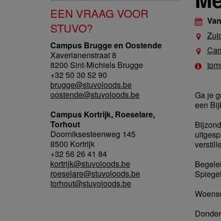
EEN VRAAG VOOR
Van
STUVO?
Zui
Campus Brugge en Oostende
Cam
Xaverianenstraat 8
8200 Sint-Michiels Brugge
tom
+32 50 30 52 90
brugge@stuvoloods.be
oostende@stuvoloods.be
Ga je g
een Bij
Campus Kortrijk, Roeselare,
Torhout
Bijzond
Doorniksesteenweg 145
uitgesp
8500 Kortrijk
verstil
+32 56 26 41 84
kortrijk@stuvoloods.be
Begele
roeselare@stuvoloods.be
Spiegel
torhout@stuvoloods.be
Woensda
Donderd