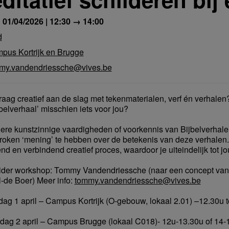
 01/04/2026 | 12:30 → 14:00
d
pus Kortrijk en Brugge
my.vandendriessche@vives.be
raag creatief aan de slag met tekenmaterialen, verf én verhalen?
belverhaal’ misschien iets voor jou?
ere kunstzinnige vaardigheden of voorkennis van Bijbelverhalen 
roken ‘mening’ te hebben over de betekenis van deze verhalen
lend en verbindend creatief proces, waardoor je uiteindelijk tot 
ider workshop: Tommy Vandendriessche (naar een concept va
-de Boer) Meer info:
tommy.vandendriessche@vives.be
g 1 april – Campus Kortrijk (O-gebouw, lokaal 2.01) –12.30u to
ag 2 april – Campus Brugge (lokaal C018)- 12u-13.30u of 14-