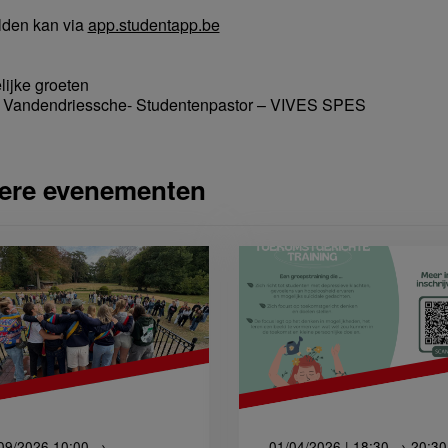
den kan via
app.studentapp.be
lijke groeten
Vandendriessche- Studentenpastor – VIVES SPES
ere evenementen
09/2026 10:00 →
01/04/2026 | 18:30 → 20:30