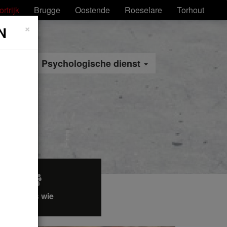
ortrijk
Brugge
Oostende
Roeselare
Torhout
×
N
teit
Psychologische dienst
Wie is wie