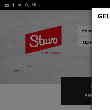
NL
GEL
Home
Sp
Op kot
Kalender