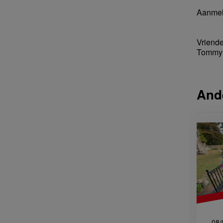
Aanmel
Vriende
Tommy 
And
08/