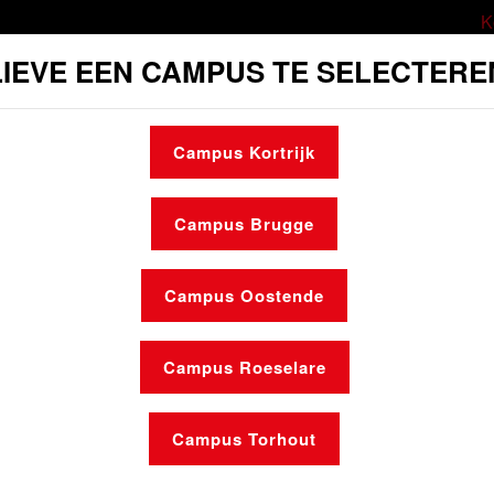
K
IEVE EEN CAMPUS TE SELECTERE
ort
Cultuur
Sociale dienst
Mobili
Campus Kortrijk
Maak een afspraak
Openingsuren
Campus Brugge
Campus Oostende
Campus Roeselare
Nieuws
Campus Torhout