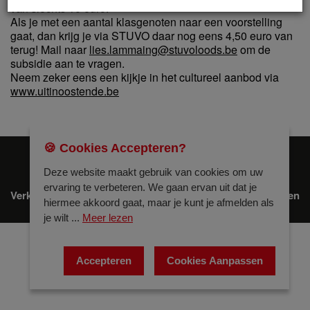
van slechts 10 euro.
Als je met een aantal klasgenoten naar een voorstelling
gaat, dan krijg je via STUVO daar nog eens 4,50 euro van
terug! Mail naar
lies.lammaing@stuvoloods.be
om de
subsidie aan te vragen.
Neem zeker eens een kijkje in het cultureel aanbod via
www.uitinoostende.be
🍪 Cookies Accepteren?
© Stuvoloods 2026
Deze website maakt gebruik van cookies om uw
ervaring te verbeteren. We gaan ervan uit dat je
/
/
Verkoopsvoorwaarden
Privacybeleid
Cookies Instellingen
hiermee akkoord gaat, maar je kunt je afmelden als
je wilt ...
Meer lezen
Accepteren
Cookies Aanpassen