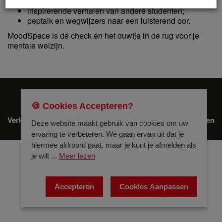
problemen;
inspirerende verhalen van andere studenten;
peptalk en wegwijzers naar een luisterend oor.
MoodSpace is dé check én het duwtje in de rug voor je
mentale welzijn.
© Stuvoloods 2026
🍪 Cookies Accepteren?
/
/
Verkoopsvoorwaarden
Privacybeleid
Cookies Instellingen
Deze website maakt gebruik van cookies om uw
ervaring te verbeteren. We gaan ervan uit dat je
hiermee akkoord gaat, maar je kunt je afmelden als
je wilt ...
Meer lezen
Accepteren
Cookies Aanpassen